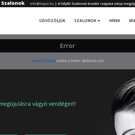
z Szalonok
info@hajas.hu
|
A HAJAS Szalonok kreatív csapata várja megúj
ÜDVÖZÖLJÜK
SZALONOK
HÍREK
MU
Error
Joomla Gallery
makes it better. Balbooa.com
megújulásra vágyó vendégeit!