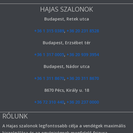
HAJAS SZALONOK
Budapest, Retek utca
+36 1 315 0389
,
+36 20 231 8528
Budapest, Erzsébet tér
+36 1 317 0005
,
+36 20 939 3954
Budapest, Nádor utca
+36 1 311 8670
,
+36 20 311 8670
8670 Pécs, Király u. 18
+36 72 310 440
,
+36 20 237 0000
RÓLUNK
A Hajas szalonok legfontosabb célja a vendégek maximális
kiszolgálása és az egyéniségnek megfelelő frizura