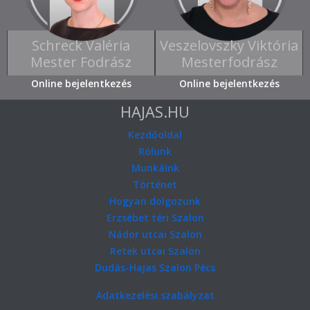
Schreck Valéria
Veszelovszky Viktória
Mester Fodrász
Mesterfodrász
Online bejelentkezés
Online bejelentkezés
HAJAS.HU
Kezdőoldal
Rólunk
Munkáink
Történet
Hogyan dolgozunk
Erzsébet téri Szalon
Nádor utcai Szalon
Retek utcai Szalon
Dudás-Hajas Szalon Pécs
Adatkezelési szabályzat