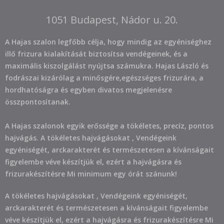
1051 Budapest, Nádor u. 20.
A Hajas szalon legfőbb célja, hogy mindig az egyéniséghez
illő frizura kialakítását biztosítsa vendégeinek, és a
maximális kiszolgálást nyújtsa számukra. Hajas László és
fodrászai kizárólag a minősgére,egészséges frizurára, a
hordhatóságra és egyben divatos megjelenésre
összpontosítanak.
A Hajas szalonok egyik erőssége a tökéletes, precíz, pontos
hajvágás. A tökéletes hajvágásokat , Vendégeink
egyéniségét, arckarakterét és természetesen a kívánságait
figyelembe véve készítjük el, ezért a hajvágásra és
frizurakészítésre Mi minimum egy órát szánunk!
A tökéletes hajvágásokat , Vendégeink egyéniségét,
arckarakterét és természetesen a kívánságait figyelembe
véve készítjük el, ezért a hajvágásra és frizurakészítésre Mi