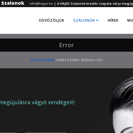
z Szalonok
info@hajas.hu
|
A HAJAS Szalonok kreatív csapata várja megúj
ÜDVÖZÖLJÜK
SZALONOK
HÍREK
MU
Error
Joomla Gallery
makes it better. Balbooa.com
megújulásra vágyó vendégeit!