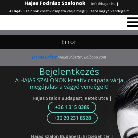
Hajas Fodrász Szalonok
info@hajas.hu
|
A HAJAS Szalonok kreatív csapata várja megújulásra vágyó vendégeit!
Error
Joomla Gallery
makes it better. Balbooa.com
Bejelentkezés
A HAJAS SZALONOK kreatív csapata várja
megújulásra vágyó vendégeit!
Hajas Szalon Budapest, Retek utca |
+36 1 315 0389
+36 20 231 8528
Hajas Szalon Budapest, Erzsébet tér |