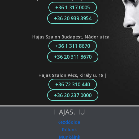
+36 1 317 0005
+36 20 939 3954
Hajas Szalon Budapest, Nádor utca |
+36 1 311 8670
+36 20 311 8670
Hajas Szalon Pécs, Király u. 18 |
+36 72 310 440
+36 20 237 0000
HAJAS.HU
Kezdőoldal
Rólunk
Munkáink