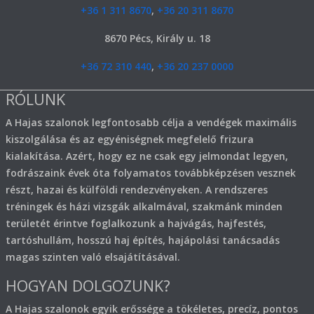
+36 1 311 8670
,
+36 20 311 8670
8670 Pécs, Király u. 18
+36 72 310 440
,
+36 20 237 0000
RÓLUNK
A Hajas szalonok legfontosabb célja a vendégek maximális
kiszolgálása és az egyéniségnek megfelelő frizura
kialakítása. Azért, hogy ez ne csak egy jelmondat legyen,
fodrászaink évek óta folyamatos továbbképzésen vesznek
részt, hazai és külföldi rendezvényeken. A rendszeres
tréningek és házi vizsgák alkalmával, szakmánk minden
területét érintve foglalkozunk a hajvágás, hajfestés,
tartóshullám, hosszú haj építés, hajápolási tanácsadás
magas szinten való elsajátításával.
HOGYAN DOLGOZUNK?
A Hajas szalonok egyik erőssége a tökéletes, precíz, pontos