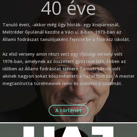
40 éve
Tanuló éveit, -akkor még úgy hívták- egy kisiparosnál,
Meltréder Gyulánál kezdte a Váci u. 8-ban. 1973-ban az
Állami fodrászat tanulójaként fejezte be a fodrász iskolát.
Az első verseny amin részt vett egy ifjúsági verseny volt
1976-ban, amelynek az összetett győztese lett. Ebben az
időben az Állami fodrászat trénere Tárnoki László volt
akinek nagyon sokat köszönhetett a fiatal fodrász. A mester
megtanította türelmesnek lenni és szeretni a szakmát.
A történet