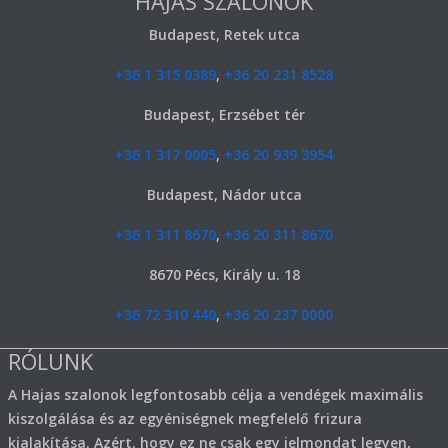
HAJAS SZALONOK
Budapest, Retek utca
+36 1 315 0389
,
+36 20 231 8528
Budapest, Erzsébet tér
+36 1 317 0005
,
+36 20 939 3954
Budapest, Nádor utca
+36 1 311 8670
,
+36 20 311 8670
8670 Pécs, Király u. 18
+36 72 310 440
,
+36 20 237 0000
RÓLUNK
A Hajas szalonok legfontosabb célja a vendégek maximális
kiszolgálása és az egyéniségnek megfelelő frizura
kialakítása. Azért, hogy ez ne csak egy jelmondat legyen,