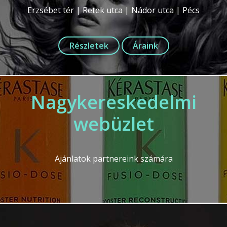
Erzsébet tér | Retek utca | Nádor utca | Pécs
Részletek
Áraink
Nagykereskedelmi
webüzlet
Ajánlatok partnereink számára