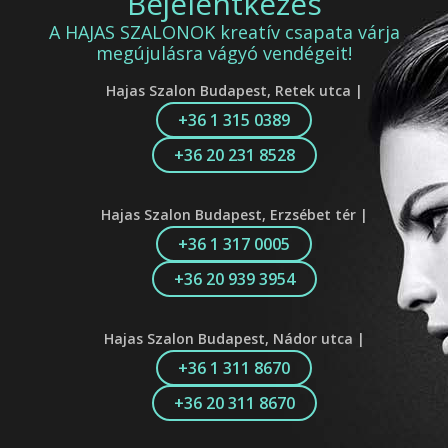
Bejelentkezés
A HAJAS SZALONOK kreatív csapata várja
megújulásra vágyó vendégeit!
Hajas Szalon Budapest, Retek utca |
+36 1 315 0389
+36 20 231 8528
Hajas Szalon Budapest, Erzsébet tér |
+36 1 317 0005
+36 20 939 3954
Hajas Szalon Budapest, Nádor utca |
+36 1 311 8670
+36 20 311 8670